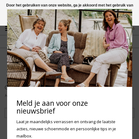
Door het gebruiken van onze website, ga je akkoord met het gebruik van
cookies om onze website te verbeteren.
Dit bericht verbergen
Vragen? App naar +31 58 250 1503
Meer over cookies »
0
GRATIS VERZENDING NL
FYSIEKE WINKEL
Vanaf € 75,-
in Mantgum (frl)
fdad
Go Banana's
Home
/
Merken
/
Go Banana's
Meld je aan voor onze
nieuwsbrief
Filteren
Laat je maandelijks verrassen en ontvang de laatste
acties, nieuwe schoenmode en persoonlijke tips in je
mailbox.