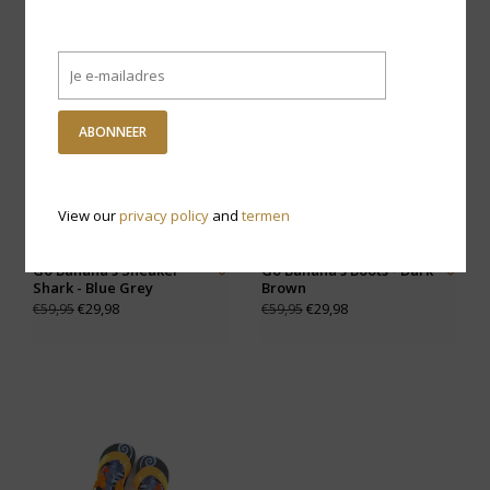
-50% KORTING
-50% KORTING
ABONNEER
View our
privacy policy
and
termen
Go Banana's Sneaker
Go Banana's Boots - Dark
Shark - Blue Grey
Brown
€29,98
€29,98
€59,95
€59,95