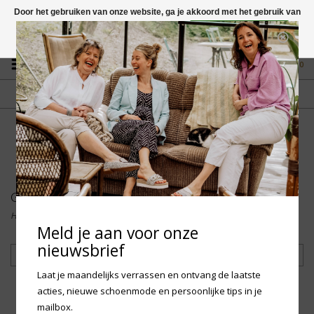
Door het gebruiken van onze website, ga je akkoord met het gebruik van
cookies om onze website te verbeteren.
Dit bericht verbergen
Vragen? App naar +31 58 250 1503
Meer over cookies »
0
GRATIS VERZENDING NL
FYSIEKE WINKEL
Vanaf € 75,-
in Mantgum (frl)
fdad
Go Banana's
Home
/
Merken
/
Go Banana's
Meld je aan voor onze
nieuwsbrief
Filteren
Laat je maandelijks verrassen en ontvang de laatste
acties, nieuwe schoenmode en persoonlijke tips in je
mailbox.