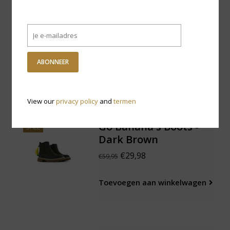
Go Banana's Sneaker
SALE
Shark - Blue Grey
€29,98
€59,95
ABONNEER
Toevoegen aan winkelwagen
View our
privacy policy
and
termen
Go Banana's Boots -
SALE
Dark Brown
€29,98
€59,95
Toevoegen aan winkelwagen