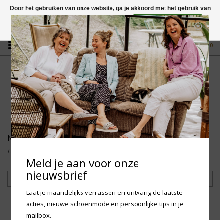
Door het gebruiken van onze website, ga je akkoord met het gebruik van
cookies om onze website te verbeteren.
Dit bericht verbergen
Vragen? App naar +31 58 250 1503
Meer over cookies »
0
GRATIS VERZENDING NL
FYSIEKE WINKEL
Vanaf € 75,-
in Mantgum (frl)
fdad
Merken
Home
/
Merken
Meld je aan voor onze
nieuwsbrief
Filteren
Laat je maandelijks verrassen en ontvang de laatste
acties, nieuwe schoenmode en persoonlijke tips in je
mailbox.