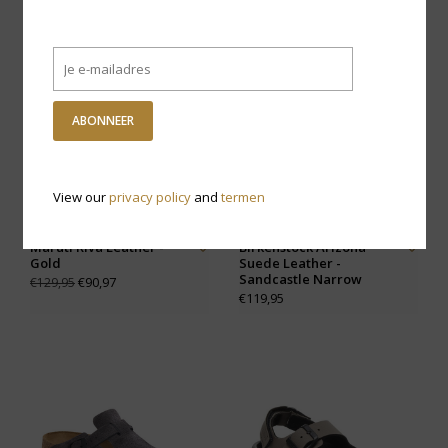
-30% KORTING
ABONNEER
View our
privacy policy
and
termen
Maruti Riva Leather -
Birkenstock Arizona
Gold
Suede Leather -
Sandcastle Narrow
€90,97
€129,95
€119,95