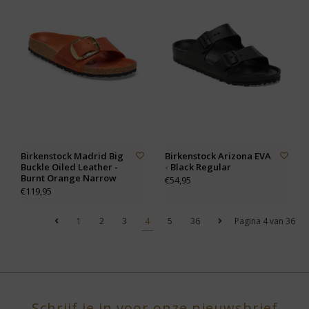
Birkenstock Madrid Big
Birkenstock Arizona EVA
Buckle Oiled Leather -
- Black Regular
Burnt Orange Narrow
€54,95
€119,95
1
2
3
4
5
36
Pagina 4 van 36
Schrijf je in voor onze nieuwsbrief