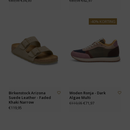
€54,95
€62,97
€89,95
€89,95
-40% KORTING
Birkenstock Arizona
Woden Ronja - Dark
Suede Leather - Faded
Algae Multi
Khaki Narrow
€71,97
€119,95
€119,95