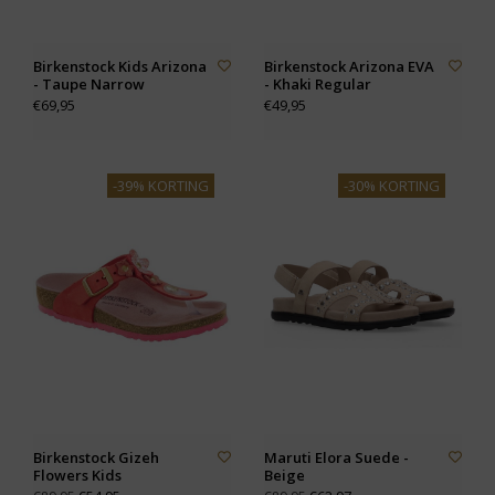
Birkenstock Kids Arizona
Birkenstock Arizona EVA
- Taupe Narrow
- Khaki Regular
€69,95
€49,95
-39% KORTING
-30% KORTING
Birkenstock Gizeh
Maruti Elora Suede -
Flowers Kids
Beige