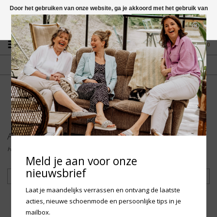
Door het gebruiken van onze website, ga je akkoord met het gebruik van
cookies om onze website te verbeteren.
Dit bericht verbergen
Vragen? App naar +31 58 250 1503
Meer over cookies »
0
GRATIS VERZENDING NL
FYSIEKE WINKEL
Vanaf € 75,-
in Mantgum (frl)
fdad
Accessoires
Home
/
Accessoires
Meld je aan voor onze
nieuwsbrief
Filteren
Laat je maandelijks verrassen en ontvang de laatste
acties, nieuwe schoenmode en persoonlijke tips in je
mailbox.