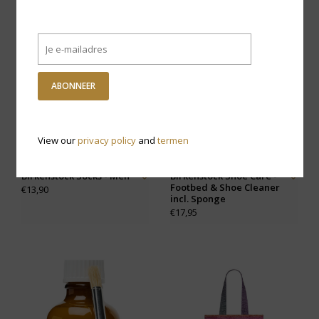
ABONNEER
View our
privacy policy
and
termen
Birkenstock Socks - Men
Birkenstock Shoe Care -
Footbed & Shoe Cleaner
€13,90
incl. Sponge
€17,95