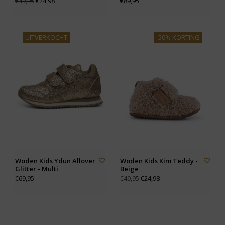
€24,98
€89,95
€49,95
UITVERKOCHT
-50% KORTING
Woden Kids Ydun Allover
Woden Kids Kim Teddy -
Glitter - Multi
Beige
€69,95
€24,98
€49,95