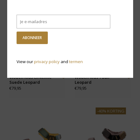
ABONNEER
View our
privacy policy
and
termen
Woden Kids Cirkeline -
Woden Kids Ydun -
Suede Leopard
Leopard
€79,95
€79,95
-40% KORTING