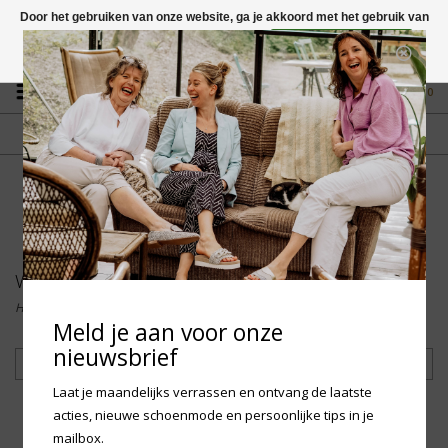
Door het gebruiken van onze website, ga je akkoord met het gebruik van
cookies om onze website te verbeteren.
Dit bericht verbergen
Vragen? App naar +31 58 250 1503
Meer over cookies »
0
GRATIS VERZENDING NL
FYSIEKE WINKEL
Vanaf € 75,-
in Mantgum (frl)
fdad
Woden Kids
Home
/
Merken
/
Woden Kids
Meld je aan voor onze
nieuwsbrief
Filteren
Laat je maandelijks verrassen en ontvang de laatste
acties, nieuwe schoenmode en persoonlijke tips in je
mailbox.