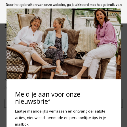
Door het gebruiken van onze website, ga je akkoord met het gebruik van
cookies om onze website te verbeteren.
Dit bericht verbergen
Vragen? App naar +31 58 250 1503
Meer over cookies »
0
GRATIS VERZENDING NL
FYSIEKE WINKEL
Vanaf € 75,-
in Mantgum (frl)
fdad
Kinderen
Home
/
Kinderen
Meld je aan voor onze
nieuwsbrief
Filteren
Laat je maandelijks verrassen en ontvang de laatste
acties, nieuwe schoenmode en persoonlijke tips in je
mailbox.