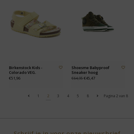
Birkenstock Kids -
Shoesme Babyproof
Colorado VEG.
Sneaker hoog
€51,96
€45,47
€64,95
1
2
3
4
5
8
Pagina 2 van 8
Schrijf je in voor onze nieuwsbrief