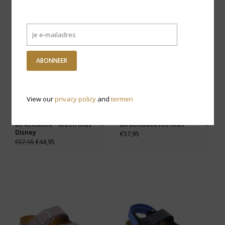
-22% KORTING
ABONNEER
View our
privacy policy
and
termen
Birkenstock - Gizeh Kids
Birkenstock Rio Kids
Disney
€57,95
€44,95
€57,95