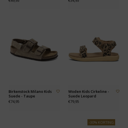
€49,95
€54,95
Birkenstock Milano Kids
Woden Kids Cirkeline -
Suede - Taupe
Suede Leopard
€74,95
€79,95
-30% KORTING