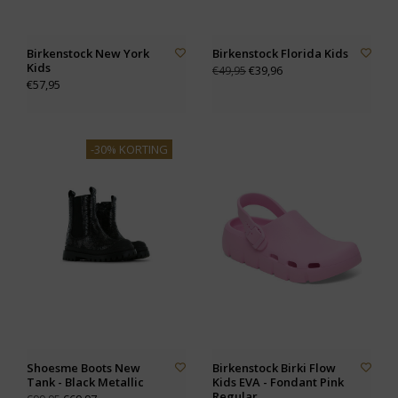
Birkenstock New York
Birkenstock Florida Kids
Kids
€39,96
€49,95
€57,95
-30% KORTING
Shoesme Boots New
Birkenstock Birki Flow
Tank - Black Metallic
Kids EVA - Fondant Pink
Regular