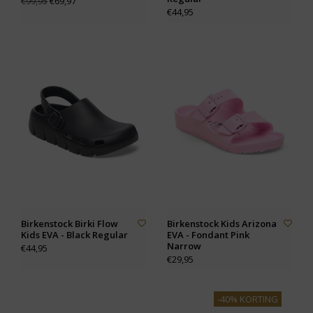
€69,97
€99,95
€44,95
Birkenstock Birki Flow
Birkenstock Kids Arizona
Kids EVA - Black Regular
EVA - Fondant Pink
Narrow
€44,95
€29,95
-40% KORTING