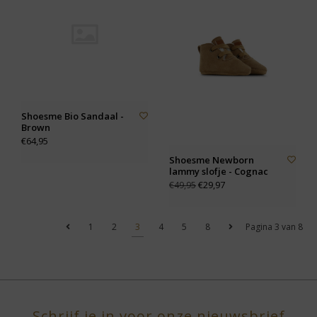
Shoesme Bio Sandaal -
Brown
€64,95
Shoesme Newborn
lammy slofje - Cognac
€29,97
€49,95
1
2
3
4
5
8
Pagina 3 van 8
Schrijf je in voor onze nieuwsbrief