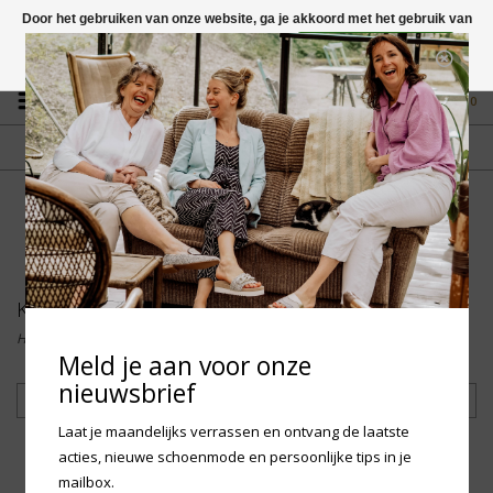
Door het gebruiken van onze website, ga je akkoord met het gebruik van
cookies om onze website te verbeteren.
Dit bericht verbergen
Vragen? App naar +31 58 250 1503
Meer over cookies »
0
GRATIS VERZENDING NL
FYSIEKE WINKEL
Vanaf € 75,-
in Mantgum (frl)
fdad
Kinderen
Home
/
Kinderen
Meld je aan voor onze
nieuwsbrief
Filteren
Laat je maandelijks verrassen en ontvang de laatste
acties, nieuwe schoenmode en persoonlijke tips in je
mailbox.