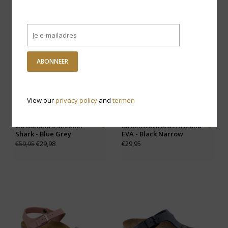
-50% KORTING
ABONNEER
View our
privacy policy
and
termen
Go Banana's Sneaker
Birkenstock Kids Arizona
Shark - Blue Grey
EVA - Black Narrow
€29,98
€29,95
€59,95