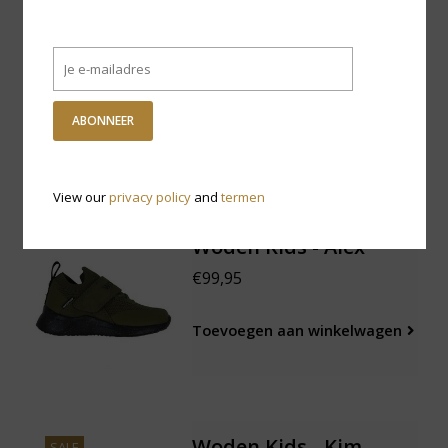
Woden Kids Cirkeline -
Suede Leopard
€79,95
ABONNEER
Toevoegen aan winkelwagen
View our
privacy policy
and
termen
Woden Kids - Alex
€99,95
Toevoegen aan winkelwagen
Woden Kids - Kim
SALE