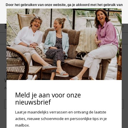
Door het gebruiken van onze website, ga je akkoord met het gebruik van
cookies om onze website te verbeteren.
Dit bericht verbergen
Vragen? App naar +31 58 250 1503
Meer over cookies »
0
GRATIS VERZENDING NL
FYSIEKE WINKEL
Vanaf € 75,-
in Mantgum (frl)
fdad
Woden Kids
Home
/
Merken
/
Woden Kids
Meld je aan voor onze
nieuwsbrief
Filteren
Laat je maandelijks verrassen en ontvang de laatste
acties, nieuwe schoenmode en persoonlijke tips in je
mailbox.