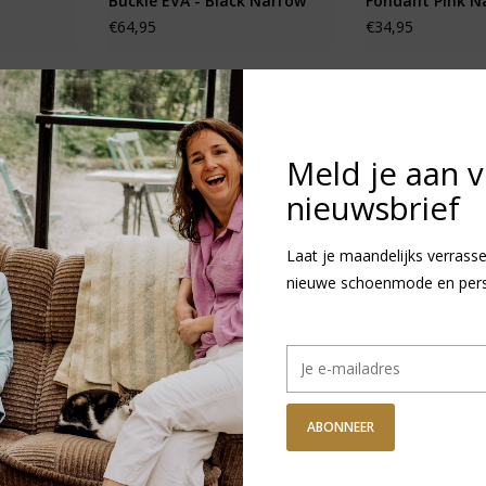
Buckle EVA - Black Narrow
Fondant Pink N
€64,95
€34,95
KORTING
UITVERKOCHT
Meld je aan 
nieuwsbrief
Laat je maandelijks verrasse
nieuwe schoenmode en persoo
ABONNEER
io
Birkenstock Kids Gizeh
Birkenstock Kid
€29,95
Eva
€31,95
€31,95