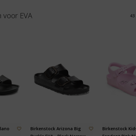
n voor EVA
43 
ilano
Birkenstock Arizona Big
Birkenstock Kids