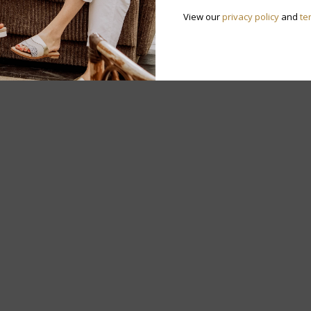
View our
privacy policy
and
te