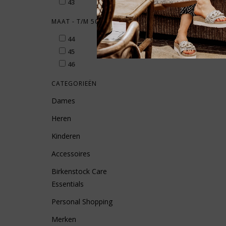
43
MAAT - T/M 50
44
45
46
CATEGORIEËN
Dames
Heren
Kinderen
Accessoires
Birkenstock Care
Essentials
Personal Shopping
Merken