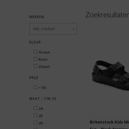
Zoekresultate
MERKEN
KLEUR
Groen
Roze
Zwart
PRIJS
< 50
MAAT - T/M 33
24
25
Birkenstock Kids M
26