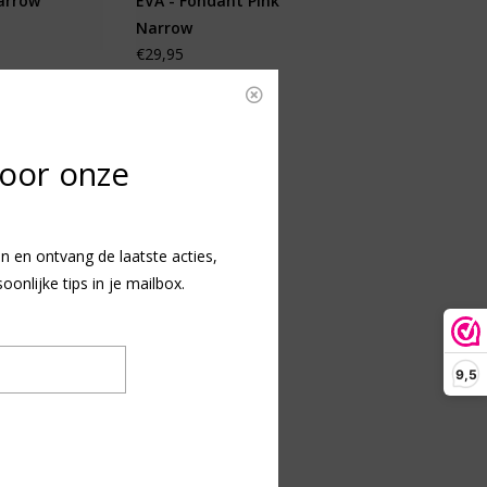
arrow
EVA - Fondant Pink
Narrow
€29,95
voor onze
n en ontvang de laatste acties,
nlijke tips in je mailbox.
9,5
s Rio Eva