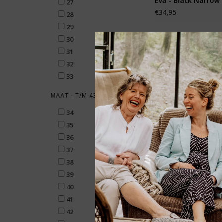
Eva - Black Narrow
27
€34,95
28
29
30
31
-21% 
32
33
MAAT - T/M 43
34
35
36
37
38
39
40
Birkenstock EVA - R
41
€29,95
€37,95
42