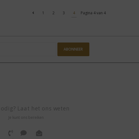
1
2
3
4
Pagina 4 van 4
ABONNEER
odig? Laat het ons weten
Je kunt ons bereiken