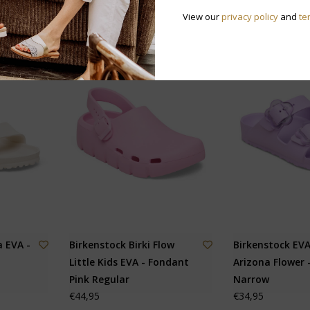
€69,95
View our
privacy policy
and
te
a EVA -
Birkenstock Birki Flow
Birkenstock EVA
Little Kids EVA - Fondant
Arizona Flower 
Pink Regular
Narrow
€44,95
€34,95