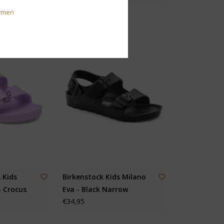
€44,95
rmen
 Kids
Birkenstock Kids Milano
- Crocus
Eva - Black Narrow
€34,95