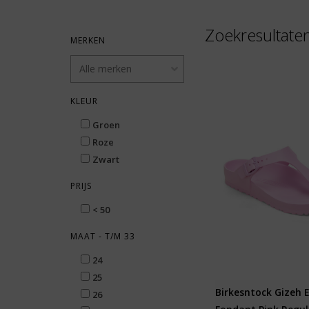
Zoekresultate
MERKEN
KLEUR
Groen
Roze
Zwart
PRIJS
< 50
MAAT - T/M 33
24
25
Birkesntock Gizeh 
26