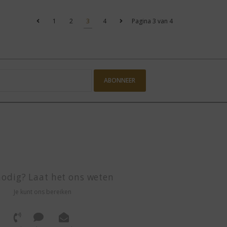
1
2
3
4
Pagina 3 van 4
ABONNEER
odig? Laat het ons weten
Je kunt ons bereiken