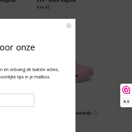
 Regular
EVA - Black Regular
€44,95
voor onze
n en ontvang de laatste acties,
nlijke tips in je mailbox.
9,5
llio
Birkenstock Birki Flow Kids
x Platform
EVA - Fondant Pink
Regular