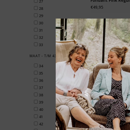
Fondant Pink Regul
27
€49,95
28
29
30
31
32
33
MAAT - T/M 43
34
35
36
37
38
39
40
Birkenstock Kids A
41
EVA - Black Narrow
42
€29,95