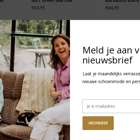
ar
Surf Green Narrow
Barbados Black
€34,95
€44,95
Meld je aan 
nieuwsbrief
Laat je maandelijks verrasse
nieuwe schoenmode en persoo
rizona
Birkenstock Kids Arizona
Birkenstock Papi
ABONNEER
EVA - Crocus Narrow
Florida EVA Fle
€29,95
- Black Narrow