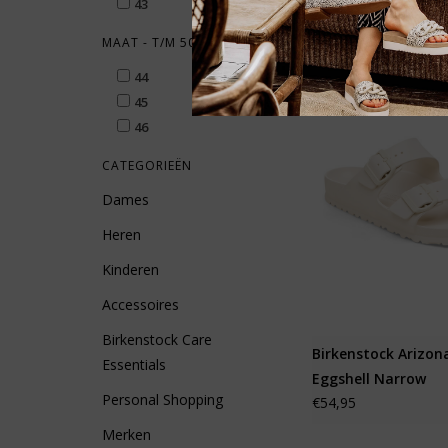
43
MAAT - T/M 50
44
45
46
CATEGORIEËN
Dames
Heren
Kinderen
Accessoires
Birkenstock Care
Birkenstock Arizon
Essentials
Eggshell Narrow
Personal Shopping
€54,95
Merken