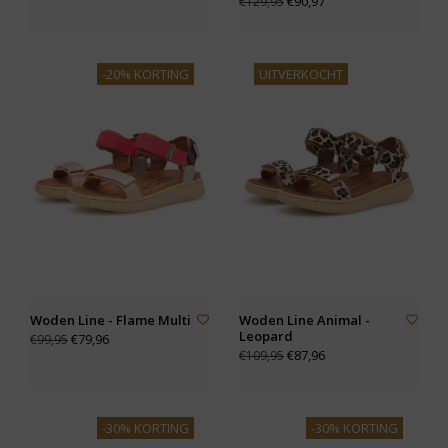
€90,97
€129,95
-20% KORTING
UITVERKOCHT
Woden Line - Flame Multi
Woden Line Animal -
Leopard
€79,96
€99,95
€87,96
€109,95
-30% KORTING
-30% KORTING