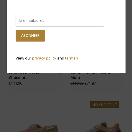
-40% KORTING
ABONNEER
View our
privacy policy
and
termen
Woden Line Fish -
Woden Ronja - Powder
Chocolate
Multi
€111,96
€71,97
€119,95
-40% KORTING