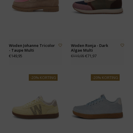
Woden Johanne Tricolor
Woden Ronja - Dark
- Taupe Multi
Algae Multi
€149,95
€71,97
€119,95
-20% KORTING
-20% KORTING