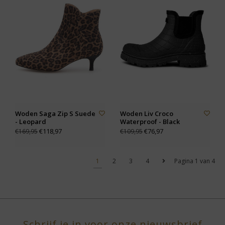
Woden Saga Zip S Suede
Woden Liv Croco
- Leopard
Waterproof - Black
€118,97
€76,97
€169,95
€109,95
1
2
3
4
Pagina 1 van 4
Schrijf je in voor onze nieuwsbrief