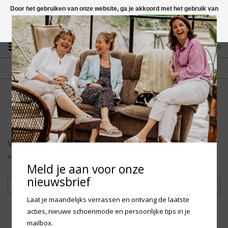
Door het gebruiken van onze website, ga je akkoord met het gebruik van
cookies om onze website te verbeteren.
Dit bericht verbergen
Vragen? App naar +31 58 250 1503
Meer over cookies »
0
GRATIS VERZENDING NL
FYSIEKE WINKEL
Vanaf € 75,-
in Mantgum (frl)
fdad
Woden
Home
/
Merken
/
Woden
Meld je aan voor onze
nieuwsbrief
Filteren
Laat je maandelijks verrassen en ontvang de laatste
acties, nieuwe schoenmode en persoonlijke tips in je
mailbox.