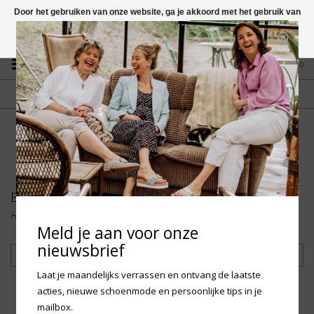
Door het gebruiken van onze website, ga je akkoord met het gebruik van
cookies om onze website te verbeteren.
Dit bericht verbergen
Vragen? App naar +31 58 250 1503
Meer over cookies »
0
GRATIS VERZENDING NL
FYSIEKE WINKEL
Vanaf € 75,-
in Mantgum (frl)
fdad
Birkenstock
Home
/
Merken
/
Birkenstock
Meld je aan voor onze
nieuwsbrief
Filteren
Laat je maandelijks verrassen en ontvang de laatste
acties, nieuwe schoenmode en persoonlijke tips in je
mailbox.