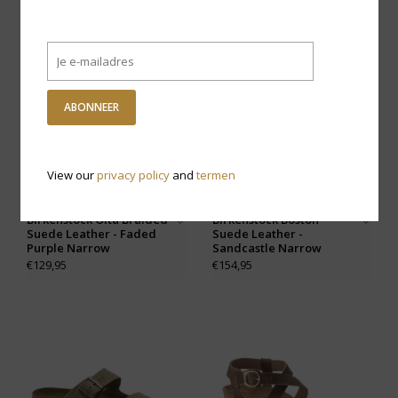
ABONNEER
View our
privacy policy
and
termen
Birkenstock Oita Braided
Birkenstock Boston
Suede Leather - Faded
Suede Leather -
Purple Narrow
Sandcastle Narrow
€129,95
€154,95