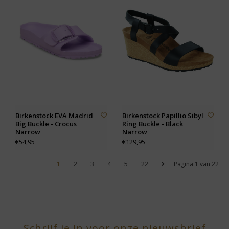
Birkenstock EVA Madrid
Birkenstock Papillio Sibyl
Big Buckle - Crocus
Ring Buckle - Black
Narrow
Narrow
€54,95
€129,95
1
2
3
4
5
22
Pagina 1 van 22
Schrijf je in voor onze nieuwsbrief